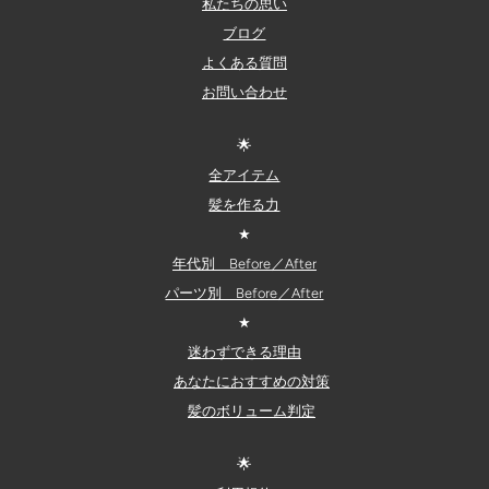
私たちの思い
ブログ
よくある質問
お問い合わせ
🌟
全アイテム
髪を作る力
★
年代別 Before／After
パーツ別 Before／After
★
迷わずできる理由
あなたにおすすめの対策
髪のボリューム判定
🌟